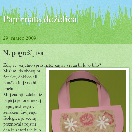
Papirnata deželica
29. marec 2009
Nepogrešljiva
Zdaj se verjetno sprašujete, kaj za vraga bi le to bilo?
Mislim, da skoraj ni
ženske, deklice ali
punčke ki je ne bi
imela.
Moj zadnji izdelek iz
papirja je torej nekaj
nepogrešlivega v
ženskem življenju.
Kolegica je včeraj
praznovala rojstni
dan in seveda je bilo