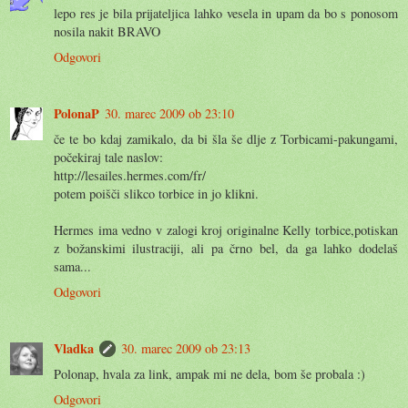
lepo res je bila prijateljica lahko vesela in upam da bo s ponosom
nosila nakit BRAVO
Odgovori
PolonaP
30. marec 2009 ob 23:10
če te bo kdaj zamikalo, da bi šla še dlje z Torbicami-pakungami,
počekiraj tale naslov:
http://lesailes.hermes.com/fr/
potem poišči slikco torbice in jo klikni.
Hermes ima vedno v zalogi kroj originalne Kelly torbice,potiskan
z božanskimi ilustraciji, ali pa črno bel, da ga lahko dodelaš
sama...
Odgovori
Vladka
30. marec 2009 ob 23:13
Polonap, hvala za link, ampak mi ne dela, bom še probala :)
Odgovori