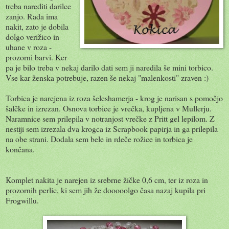
treba narediti darilce
zanjo. Rada ima
nakit, zato je dobila
dolgo verižico in
uhane v roza -
prozorni barvi. Ker
pa je bilo treba v nekaj darilo dati sem ji naredila še mini torbico.
Vse kar ženska potrebuje, razen še nekaj "malenkosti" zraven :)
Torbica je narejena iz roza šeleshamerja - krog je narisan s pomočjo
šalčke in izrezan. Osnova torbice je vrečka, kupljena v Mullerju.
Naramnice sem prilepila v notranjost vrečke z Pritt gel lepilom. Z
nestiji sem izrezala dva krogca iz Scrapbook papirja in ga prilepila
na obe strani. Dodala sem bele in rdeče rožice in torbica je
končana.
Komplet nakita je narejen iz srebrne žičke 0,6 cm, ter iz roza in
prozornih perlic, ki sem jih že dooooolgo časa nazaj kupila pri
Frogwillu.