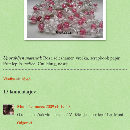
Uporabljen material
: Roza šeleshamer, vrečka, scrapbook papir,
Pritt lepilo, rožice, Cutllebug, nestiji.
Vladka
ob
18:46
13 komentarjev:
Moni
29. marec 2009 ob 19:50
O tole je pa čudovito narejeno! Verižica je super lepa! Lp, Moni
Odgovori